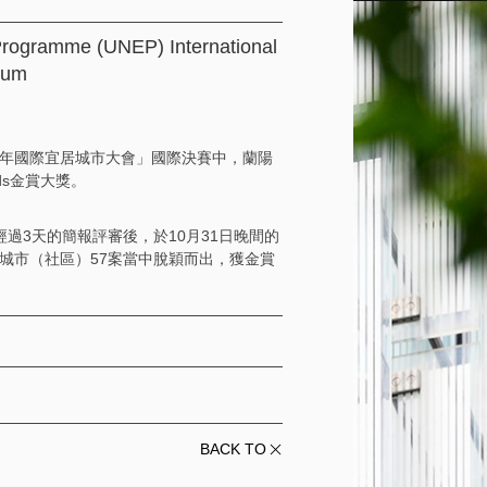
Programme (UNEP) International
eum
011年國際宜居城市大會」國際決賽中，蘭陽
ds金賞大獎。
在經過3天的簡報評審後，於10月31日晚間的
個入圍城市（社區）57案當中脫穎而出，獲金賞
BACK TO