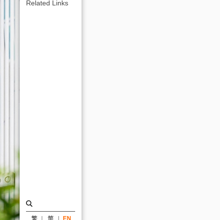
(UNEP)
Related Links
International
Award
for
Livable
Communities
(UN)─Lanyang
Museum_Honor
|
KRIS
YAO
｜
ARTECH
繁
简
EN