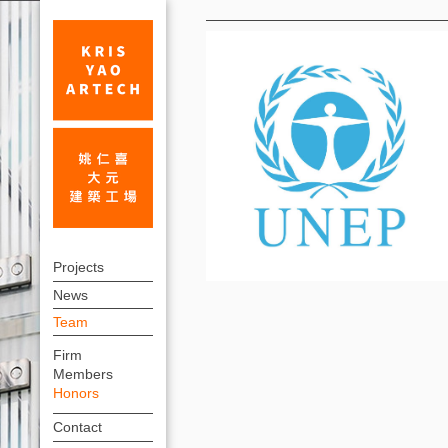
Honors
Golden
上
Project
Projects
方
News
Award,
連
Team
United
結
Firm
Nations
選
Members
單
Environment
Honors
Programme
Contact