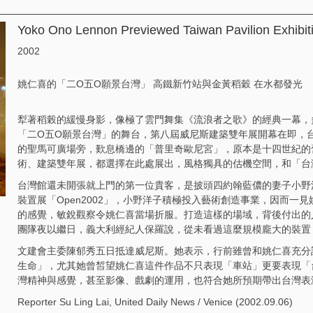
Yoko Ono Lennon Previewed Taiwan Pavilion Exhibiti
2002
姚仁喜的「二O五O願景台灣」 高鐵新竹站與金黃稻穀 在水都發光
犁著稻榖的緩慢身影，像極了雲門舞集《流浪者之歌》的經典一幕，
「二O五O願景台灣」的舞台，第八屆威尼斯建築雙年展開幕在即，
的聖馬可廣場旁，歎息橋邊的「普里奇歐尼宮」，原本是十四世紀的
術、建築雙年展，都選擇在此處展出，風格獨具的估機空間，和「台
台灣館還未開張就上門的第一位貴客，是披頭四約翰藍儂的妻子小野
裝置展「Open2002」，小野洋子積極投入藝術創造事業，因而一
的感覺，敏銳觀察令姚仁喜當場折服。打造這樣的場域，背後付出的
團隊夜以繼日，義大利經紀人保羅說，從未看過這麼規模龐大的裝置
文建會主委陳郁秀五日抵達威尼斯。她表示，行前雖曾和姚仁喜充分
生命」，尤其她曾皙望姚仁喜這件作品不只表現「車站」更要表現「
灣精神與感覺，甚至影像、戲劇的運用，也符合她所預期帶出台灣表
Reporter Su Ling Lai, United Daily News / Venice (2002.09.06)