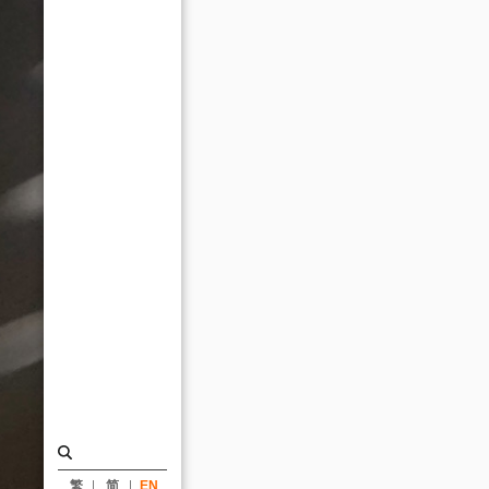
/
United
Daily
News_News
|
KRIS
YAO
｜
ARTECH
繁
简
EN