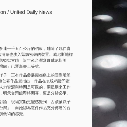
on / United Daily News
多達一千五百公斤的稻穀，鋪陳了姚仁喜
台灣館也步入緊鑼密鼓的裝置。威尼斯地標
舊監獄古蹟，近年來台灣參展威尼斯美
灣館」已逐漸畫上等號。
洋子，正有作品參展麗都島上的國際雕塑
見姚仁喜作品就指出，作品在表現稍縱即逝
人力資源與時間是可觀的，兩星期來工作
，明天台灣館即將開幕，更是分秒必爭。
討論，現場實勘更能感覺到「古蹟被賦予
台灣」，而她認為這件作品充分傳達的台
演藝術的感覺。