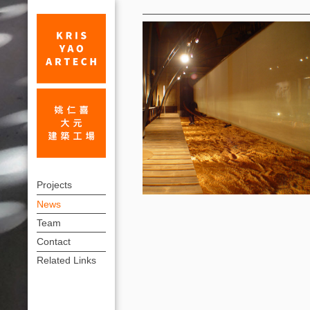
News
Yoko
上
Ono
Projects
方
News
Lennon
連
Team
Previewed
結
Contact
Taiwan
選
Related Links
單
Pavilion
Exhibition