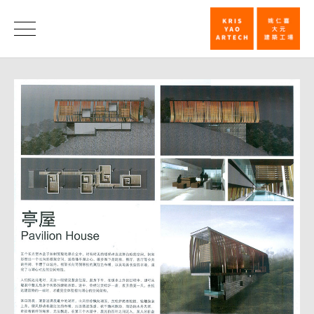
China
International
News
Practical
Exhibition
of
Architectur
|
KRIS
YAO
｜
ARTECH