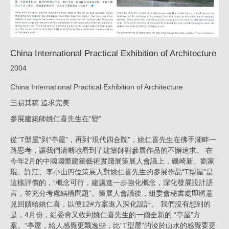
China International Practical Exhibition of Architecture
2004
China International Practical Exhibition of Architecture
三易其稿 追求完美
參展建築師姚仁喜先生在“變”
從“T型屋”到“亭屋”，再到“現代四合院”，姚仁喜先生在佛手湖畔一
路思考，讓我們清晰地看到了建築師對參展作品的不懈追求。 在
今年2月的中國國際建築藝術實踐展策展人會議上，磯崎新、劉家
琨、許江、李小山四位策展人對姚仁喜先生的參展作品“T型屋”是
這樣評價的，“概念可行，建議進一步強化概念，深化發展設計語
言，並充分考慮結構問題”。策展人會議後，組委會秘書處即將意
見回饋給姚仁喜，以便12#方案進入深化設計。 我們沒有想到的
是，4月份，組委會又收到姚仁喜先生的一個全新的 “亭屋”方
案。“亭屋，給人感覺更飄逸些，比“T型屋”的淩於山水的感覺要更