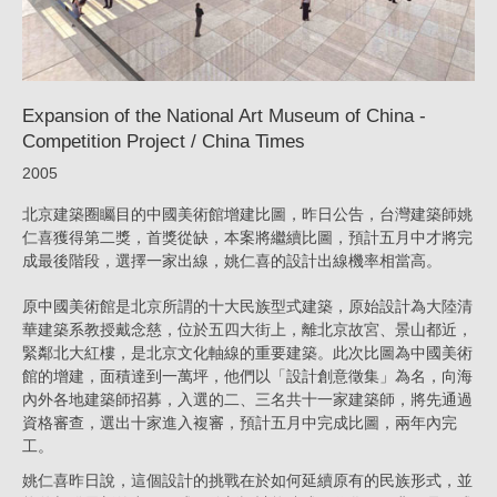
Times_News
|
KRIS
Expansion of the National Art Museum of China -
YAO
Competition Project / China Times
｜
2005
ARTECH
北京建築圈矚目的中國美術館增建比圖，昨日公告，台灣建築師姚
仁喜獲得第二獎，首獎從缺，本案將繼續比圖，預計五月中才將完
成最後階段，選擇一家出線，姚仁喜的設計出線機率相當高。
原中國美術館是北京所謂的十大民族型式建築，原始設計為大陸清
華建築系教授戴念慈，位於五四大街上，離北京故宮、景山都近，
緊鄰北大紅樓，是北京文化軸線的重要建築。此次比圖為中國美術
館的增建，面積達到一萬坪，他們以「設計創意徵集」為名，向海
內外各地建築師招募，入選的二、三名共十一家建築師，將先通過
資格審查，選出十家進入複審，預計五月中完成比圖，兩年內完
工。
姚仁喜昨日說，這個設計的挑戰在於如何延續原有的民族形式，並