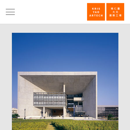
第
二
荣
誉
十
届
建
筑
师
杂
志
杂
志
奖
─