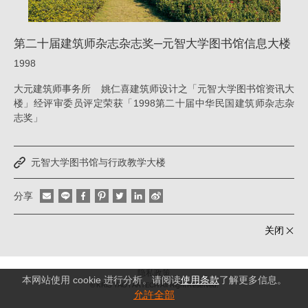
元
智
第二十届建筑师杂志杂志奖─元智大学图书馆信息大楼
大
1998
学
大元建筑师事务所 姚仁喜建筑师设计之「元智大学图书馆资讯大
图
楼」经评审委员评定荣获「1998第二十届中华民国建筑师杂志杂
志奖」
书
馆
信
元智大学图书馆与行政教学大楼
息
分享
大
楼
关闭
_
荣
隐私政策
本网站使用 cookie 进行分析。请阅读
使用条款
了解更多信息。
誉
© KRIS YAO
ARTECH All Right Reserved.
允許全部