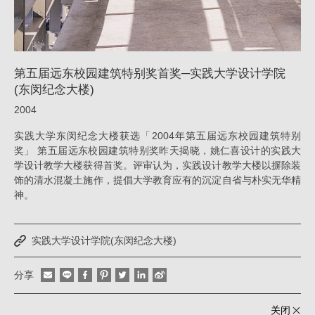
奖
─
实
第五届远东校园建筑特别奖首奖─实践大学设计学院
践
(东闵纪念大楼)
大
2004
学
实践大学东闵纪念大楼获选「2004年第五届远东校园建筑特别
设
奖」 第五届远东校园建筑特别奖昨天揭晓，姚仁喜设计的实践大
计
学设计教学大楼获得首奖。评审认为，实践设计教学大楼以摒除装
饰的清水混凝土施作，提倡大学教育应有的沉淀自省与朴实无华精
学
神。
院
(东
实践大学设计学院(东闵纪念大楼)
闵
纪
分享
念
关闭