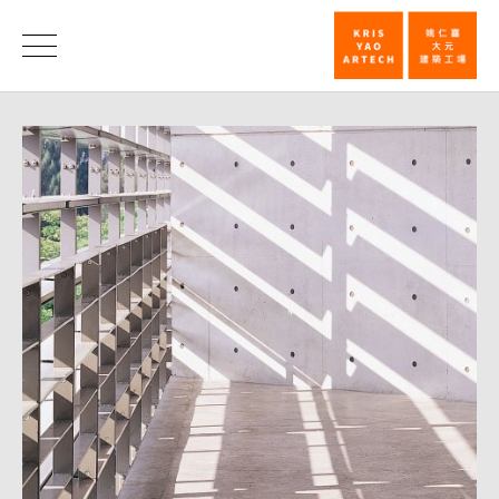
第
五
荣
誉
届
远
东
校
园
建
筑
特
别
奖
首