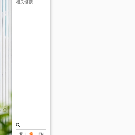
筑
相关链接
师
_
荣
誉
|
姚
仁
喜
｜
大
元
建
筑
工
繁
简
EN