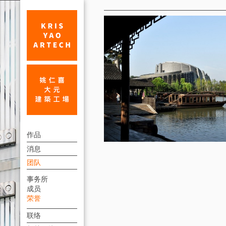
荣
誉
大
上
陆
作品
方
消息
一
連
团队
级
結
事务所
注
選
成员
單
册
荣誉
建
联络