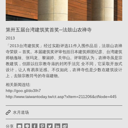
鼓
山
农
第卅五届台湾建筑奖首奖─法鼓山农禅寺
禅
2013
寺
「2013台湾建筑奖」经过实勘评选11件入围作品后，法鼓山农禅
_
寺荣获 – 首奖。本届建筑奖评审包括日本建筑师团纪彦、台湾建筑
师杨逸咏、张玛龙、黎淑婷、关华山。评审团认为，农禅寺虽是宗
荣
教建筑，但跟以往宗教寺庙的封闭手法完 全不同，它采取开放式
誉
设计，让人有易亲近感。不仅如此，农禅寺也是少数在建筑设计
|
上，去除宗教符号的寺庙建物。
姚
相关新闻连结:
http://goo.gl/do3Ih7
仁
http://www.taiwantoday.tw/ct.asp?xItem=211206&ctNode=445
喜
｜
水月道场
大
分享