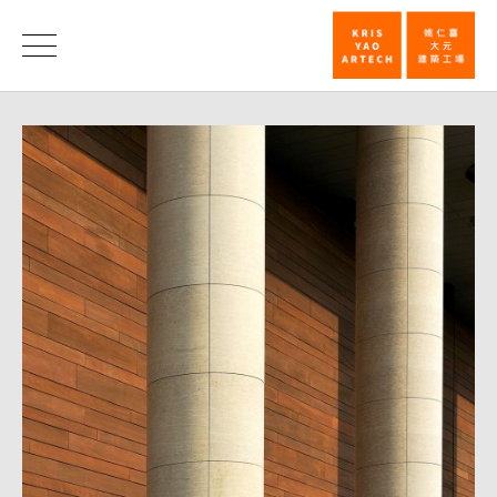
第
卅
荣
誉
五
届
台
湾
建
筑
奖
首
奖
─
法