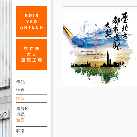
荣
誉
法
上
鼓
作品
方
消息
山
連
团队
农
結
事务所
禅
選
成员
單
寺
荣誉
再
联络