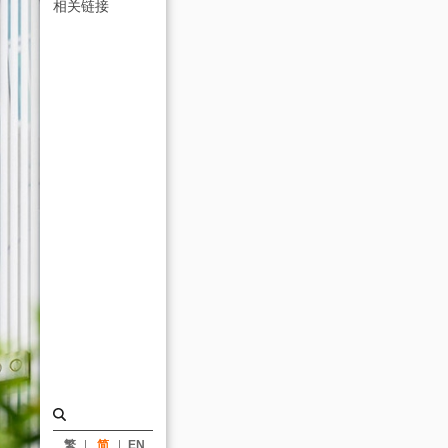
获
相关链接
「第
12
届
台
北
市
都
市
景
观
大
奖」
特
别
繁
简
EN