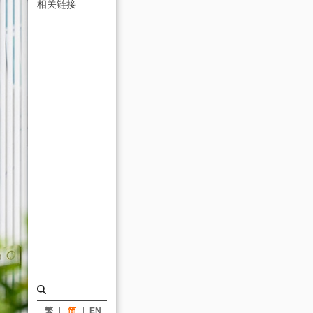
计
相关链接
之
中
钢
集
团
总
部
大
楼
荣
获
「2014
国
际
繁
简
EN