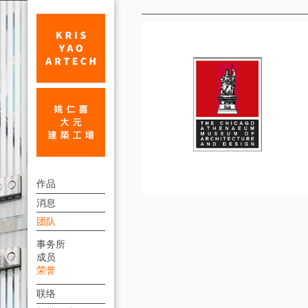
荣
誉
姚
上
仁
作品
方
消息
喜
連
团队
建
結
事务所
筑
選
成员
單
师
荣誉
设
联络