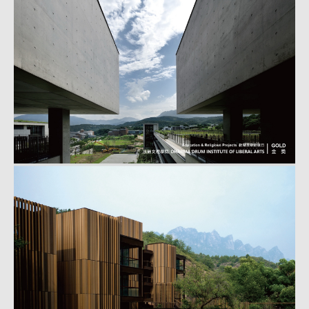
筑
设
计
大
奖
_
荣
誉
|
姚
仁
喜
｜
大
元