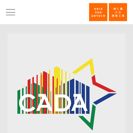
「法
鼓
荣
誉
文
理
学
院」
及
「函
谷
山
庄」
荣
获