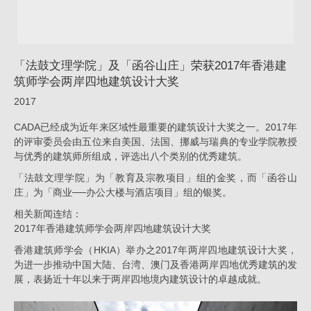
2017
年
香
「法鼓文理学院」及「函谷山庄」荣获2017年香港建
港
筑师学会两岸四地建筑设计大奖
建
2017
筑
CADA已经成为近年来区域性最重要的建筑设计大奖之一。2017年
师
的评审委员会由五位来自美国、法国、挪威与瑞典的专业学院教授
与优秀的建筑师所组成，评选出八个类别的优秀建筑。
学
「法鼓文理学院」为「教育及宗教项目」组的金奖，而「函谷山
会
庄」为「商业──办公大楼与酒店项目」组的银奖。
两
相关新闻连结：
岸
2017年香港建筑师学会两岸四地建筑设计大奖
四
香港建筑师学会（HKIA）举办之2017年两岸四地建筑设计大奖，
为进一步推动中国大陆、台湾、澳门及香港两岸四地优秀建筑的发
地
展，表扬近十年以来于两岸四地境内建筑设计的卓越成就。
建