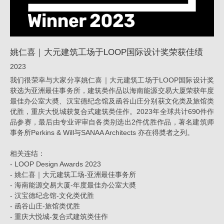
际
设
计
姚仁喜｜大元建筑工场于LOOP国际设计奖荣获佳绩
奖
2023
荣
我们很荣幸与大家分享姚仁喜｜大元建筑工场于LOOP国际设计奖
获
获选为亚洲最佳事务所，建筑类作品以海南能源交易大厦荣获年度
最佳办公室大奬、汉宝德纪念馆及函谷山庄分别获文化类及旅馆类
佳
优胜，重庆大悦城获复合式建筑类佳作。2023年全球共计690件作
绩
品参赛，最后由专业评审自各类别选出2件优胜作品，著名建筑师
_
事务所Perkins & Will与SANAA Architects 亦在得奬者之列。
荣
相关连结：
誉
-
LOOP Design Awards 2023
-
姚仁喜｜大元建筑工场-亚洲最佳事务所
|
-
海南能源交易大厦-年度最佳办公室大奬
姚
-
汉宝德纪念馆-文化类优胜
-
函谷山庄-旅馆类优胜
仁
-
重庆大悦城-复合式建筑类佳作