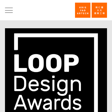
姚
仁
荣
誉
喜
｜
大
元
建
筑
工
场
于
LOOP
国