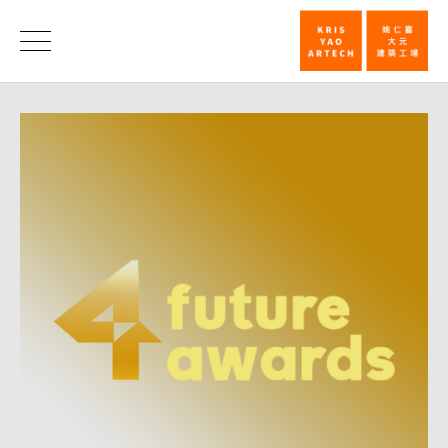
姚
仁
荣
誉
喜
｜
大
元
建
筑
工
场
获
4
Future