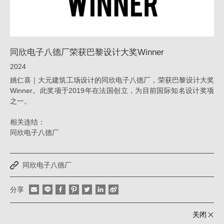
大
奖
Winner_
同欣电子八德厂荣获巴黎设计大奖Winner
荣
2024
誉
姚仁喜｜大元建筑工场设计的同欣电子八德厂，荣获巴黎设计大奖
|
Winner。此奖项于2019年在法国创立，为目前国际知名设计奖项
之一。
姚
仁
相关连结：
喜
同欣电子八德厂
｜
大
同欣电子八德厂
元
分享
建
筑
关闭