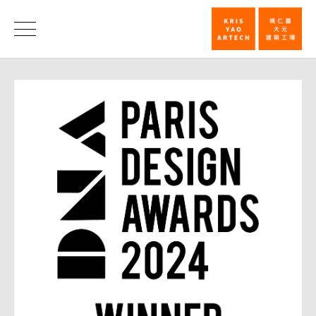
同
欣
荣
誉
电
子
八
德
厂
荣
获
巴
黎
设
计