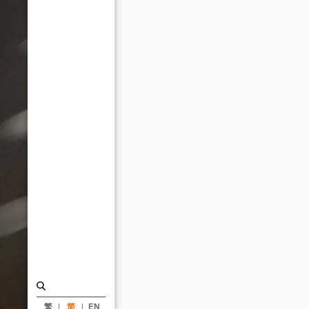
杂
志
杂
志
奖
─
元
智
大
学
图
书
馆
信
息
繁
简
EN