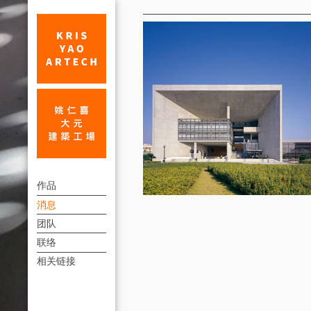
消
息
第
上
二
作品
方
消息
十
連
团队
届
結
联络
建
選
相关链接
單
筑
师