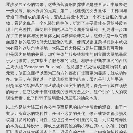
逐步发展至今的结果，这些角落得钢斜撑或许是整各设计中最未进
一步发展、最不协调的元素。第二，此建筑的次要量体—由梯间与
管道间等组成的服务核，变成主要量体旁边一个不太舒服的附加
物，看起来像是一个包装过的柱体，折衷了主要量体在原始朴质表
现上的完整性。而使用不同的玻璃与金属开窗系统，则更进一步加
深了主要量体与次要量体之间得模糊暧昧关系，这似乎是一般有侧
面服务核的建筑物所无法避免的现象。使情况更复杂得视原本就极
为有限的这块角地基地，大陆工程大楼应当是从正面最具可看性，
但是因为角地的关系，却将主体与服务核相接的侧立面大量地暴露
于人们眼前，更加指出了服务核的问题。相较于密斯在纽约的西格
兰姆大楼(Seagrams Building)，他将服务核处理成建筑物背后的
元素，使正立面得以因为正前方的都市广场而更为显耀，就成功许
多。第三，在顶端以一个玻璃阁楼做为结束，虽也是引人的手法，
但是顶楼的铝帷幕如同从玻璃外墙突出的侧翼，像是一个戴在顶楼
的帽子，使它脱开于整栋建筑的玻璃方盒之外。这个引介而入的表
现性元素，似乎削弱了玻璃量体所呈现的抽象本质。
以上均是从大陆工程办公室显而易见的纯粹性所做的观察。由于本
案设计所宣示的纯粹性，任何不必要的变化、修正或矫饰都会损及
议题引发讨论的可能性；这也提出一个明显的问题：到底是纯粹性
的本质在主导设计，抑或是还有其他的动机存在其中。的确，我们
可以质疑这栋大楼基本上是一项混血的产物，一个由简单纯粹的外