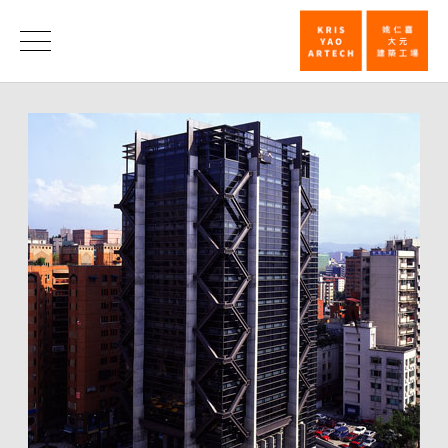
简
单
消
息
哲
学
的
解
读
/
建
筑
师
杂
志