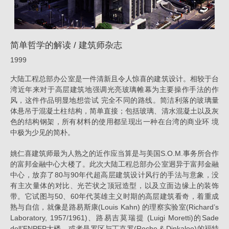
_
消
息
简单哲学的解读 / 建筑师杂志
|
1999
姚
大陆工程总部办公室是一件清新且令人惊喜的建筑设计。相较于台
仁
湾近年来对于高层建筑地强调光亮玻璃帷幕为主要操作手法的作
风，这件作品明显地想尝试 完全不同的路线。简洁利落的玻璃量
喜
体悬吊于混凝土柱结构，简单直接；包括玻璃、清水混凝土以及灰
｜
色的结构钢架，所有材料的使用都呈现出一种在台湾的商业环 境
中极为少见的简朴。
大
元
姚仁喜建筑师最为人熟之的近作应当算是与美国S.O.M.事务所合作
的富邦金融中心大楼了。此次大陆工程总部办公室迥异于富邦金融
建
中心，放弃了80与90年代超高层建筑设计风行的手法与意象，没
筑
有主次量体的对比、光芒状之顶冠造型，以及立面边缘上的装饰
工
带。它试图与50、60年代英雄主义时期的高层建筑看奇，着重成
熟与自信，就像是路易斯康(Louis Kahn) 的理察实验室(Richard’s
场
Laboratory, 1957/1961)、路易吉莫瑞提 (Luigi Moretti)的Sade
dell’ENPEP大楼，或者是罗区与丁克罗(Roche & Dinkaloo)的福特