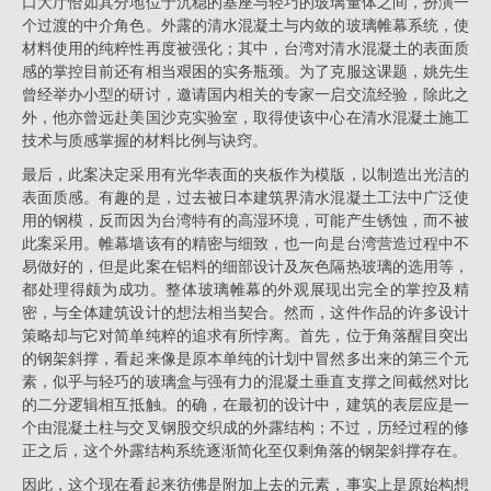
口大厅恰如其分地位于沉稳的基座与轻巧的玻璃量体之间，扮演一
个过渡的中介角色。外露的清水混凝土与内敛的玻璃帷幕系统，使
材料使用的纯粹性再度被强化；其中，台湾对清水混凝土的表面质
感的掌控目前还有相当艰困的实务瓶颈。为了克服这课题，姚先生
曾经举办小型的研讨，邀请国内相关的专家一启交流经验，除此之
外，他亦曾远赴美国沙克实验室，取得使该中心在清水混凝土施工
技术与质感掌握的材料比例与诀窍。
最后，此案决定采用有光华表面的夹板作为模版，以制造出光洁的
表面质感。有趣的是，过去被日本建筑界清水混凝土工法中广泛使
用的钢模，反而因为台湾特有的高湿环境，可能产生锈蚀，而不被
此案采用。帷幕墙该有的精密与细致，也一向是台湾营造过程中不
易做好的，但是此案在铝料的细部设计及灰色隔热玻璃的选用等，
都处理得颇为成功。整体玻璃帷幕的外观展现出完全的掌控及精
密，与全体建筑设计的想法相当契合。然而，这件作品的许多设计
策略却与它对简单纯粹的追求有所悖离。首先，位于角落醒目突出
的钢架斜撑，看起来像是原本单纯的计划中冒然多出来的第三个元
素，似乎与轻巧的玻璃盒与强有力的混凝土垂直支撑之间截然对比
的二分逻辑相互抵触。的确，在最初的设计中，建筑的表层应是一
个由混凝土柱与交叉钢股交织成的外露结构；不过，历经过程的修
正之后，这个外露结构系统逐渐简化至仅剩角落的钢架斜撑存在。
因此，这个现在看起来彷佛是附加上去的元素，事实上是原始构想