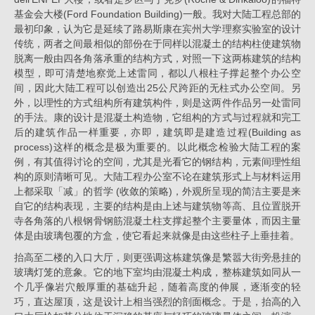
基金会大楼(Ford Foundation Building)一般。我对大陆工程总部的
最初印象，认为它是延续了路易斯康在宾州大学理察实验室的设计
传统，两者之间最相似的部份在于同样以混凝土的结构柱使建筑物
脱离一般由四各角落承重的结构方式，对照一下这两栋建筑的结构
模型，即可清楚地察觉上述雷同，都以八根柱子撑起整个办公空
间，因此大陆工程可以创造出25公尺跨距的无柱式办公空间。另
外，以理性的方式组构所有建筑构件，则是这两件作品另一处雷同
的手法。康的设计是混凝土构造物，它组构的方式与过程就和完工
后的建筑作品一样重要，亦即，建筑即是建造过程(Building as
process)这样的概念是极为重要的。以此概念检验大陆工程的案
例，有其值得讨论的空间，尤其是光看它的钢结构，元素间理性组
构的原则清晰可见。大陆工程办公室不论在建筑形式上与材料运用
上都采取「减」的哲学 (收敛的策略)，外观所呈现的简洁主要是来
自它的结构表现，主要的结构是由上述与建筑物等高、且位置脱开
寺各角落的八根钢骨钢筋混凝土柱支撑起整个主要量体，而因主量
体是由玻璃包覆的方盒，使它看起来就像是由这些柱子上垂挂着。
抬高至二楼的入口大厅，则更强调这栋建筑像是繁嚣大街旁悬挂的
玻璃灯笼的意象。它的地下室均由混凝土构成，整栋建筑如同从一
个几乎像岩穴般厚重的基础升起，随着高度的伸展，逐渐变的轻
巧，直达屋顶，这是设计上相当强烈的剖面概念。于是，抬高的入