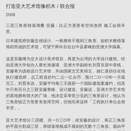
打造亚大艺术馆像积木 / 联合报
报
2008
_
消
三层三角形错落堆叠 安藤：比正方形更有空间发挥 施工会很辛
苦。
息
日本建筑师安藤忠雄设计、一栋拥有不规则三角形、如积木般错落
|
堆积而成的艺术馆，可望于两年后在台中县雾峰的亚洲大学揭幕。
姚
这是安藤继为交大设计美术馆后，再度为台湾的大学设计建筑。经
仁
由亚洲大学创办人蔡长海邀请、亚洲大学副校长刘育东居中牵线，
喜
安藤将为该校设计艺术馆，并由国家文艺奖得主、姚仁喜担任在地
｜
执行建筑师，总工程造价约二点一亿台币，预计二O一O年一月底
完工。刘育东说，安藤平均每三天接获一个国际建筑案邀约，但其
大
中只有百分之三获安藤青睐、设计建造。安藤说，亚洲大学艺术馆
元
的基地拥有很大的广场，他决定采举世少见的三角形设计，他认为
三角形较正方形更有发挥空间，但他坦承这样「工程执行单位会很
建
辛苦」。
筑
亚大艺术馆分三层楼、共一O三O坪，依安藤的设计，将正三角形
工
的平面分割成三层，再错落堆栈成不规则的无数个三角形。藉由平