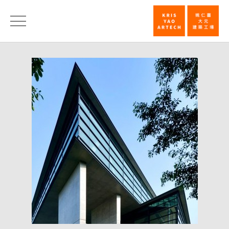
打
造
消
息
亚
大
艺
术
馆
像
积
木
/
联
合