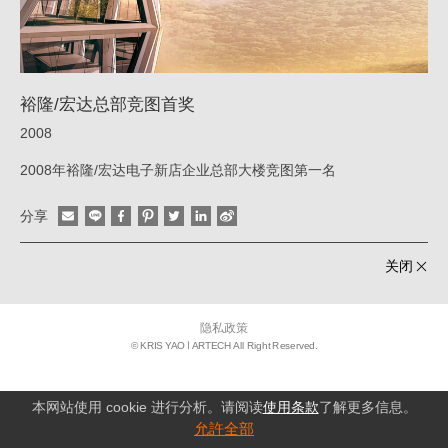
|
姚
仁
裕隆/宏达总部竞图首奖
喜
2008
｜
2008年裕隆/宏达电子新店企业总部大楼竞图第一名
大
元
分享
建
筑
关闭
工
场
隐私政策
© KRIS YAO
ARTECH All Right Reserved.
本网站使用 cookie 进行分析。请阅读
使用条款
了解更多信息。
允許全部