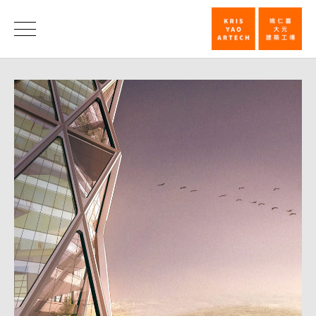
裕
隆/
消
息
宏
达
总
部
竞
图
首
奖
_
消
息