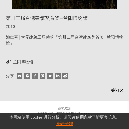
阳
博
第卅二届台湾建筑奖首奖─兰阳博物馆
物
2010
馆
姚仁喜│大元建筑工场荣获「第卅二届台湾建筑奖首奖─兰阳博物
_
馆」
消
息
兰阳博物馆
|
姚
分享
仁
关闭
喜
｜
隐私政策
大
© KRIS YAO
ARTECH All Right Reserved.
本网站使用 cookie 进行分析。请阅读
使用条款
了解更多信息。
元
允許全部