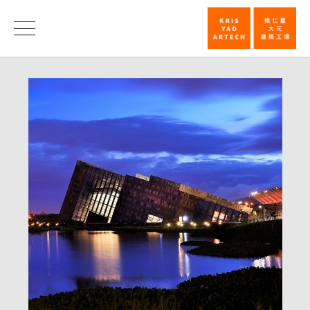
第
卅
消
息
二
届
台
湾
建
筑
奖
首
奖
─
兰