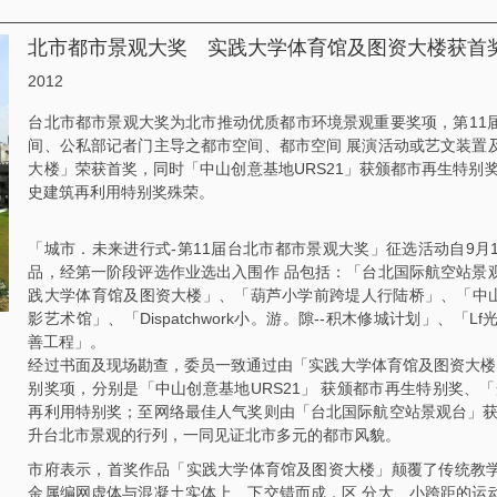
北市都市景观大奖 实践大学体育馆及图资大楼获首奖 
2012
台北市都市景观大奖为北市推动优质都市环境景观重要奖项，第11
间、公私部记者门主导之都市空间、都市空间 展演活动或艺文装置
大楼」荣获首奖，同时「中山创意基地URS21」获颁都市再生特别
史建筑再利用特别奖殊荣。
「城市．未来进行式-第11届台北市都市景观大奖」征选活动自9月1
品，经第一阶段评选作业选出入围作 品包括：「台北国际航空站景
践大学体育馆及图资大楼」、「葫芦小学前跨堤人行陆桥」、「中山创
影艺术馆」、「Dispatchwork小。游。隙--积木修城计划」、
善工程」。
经过书面及现场勘查，委员一致通过由「实践大学体育馆及图资大楼
别奖项，分别是「中山创意基地URS21」 获颁都市再生特别奖、
再利用特别奖；至网络最佳人气奖则由「台北国际航空站景观台」获
升台北市景观的行列，一同见证北市多元的都市风貌。
市府表示，首奖作品「实践大学体育馆及图资大楼」颠覆了传统教
金属编网虚体与混凝土实体上、下交错而成，区 分大、小跨距的运