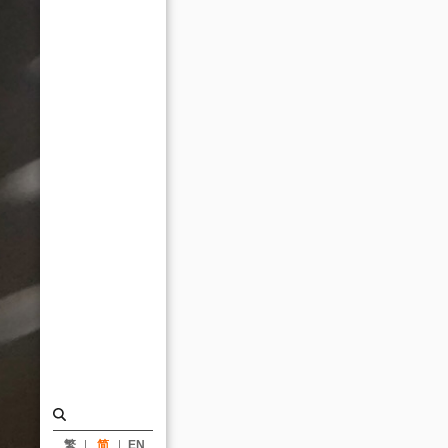
奖
实
践
大
学
体
育
馆
及
图
资
大
楼
获
首
繁
简
EN