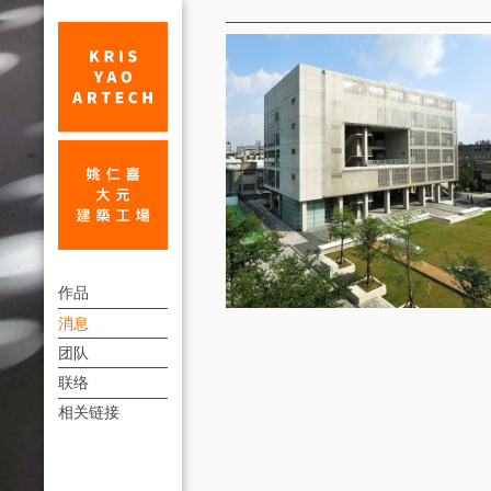
消
息
北
上
市
作品
方
消息
都
連
团队
市
結
联络
景
選
相关链接
單
观
大