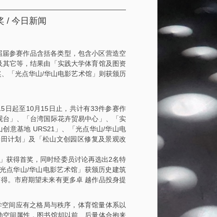
/ 今日新闻
届届参赛作品含括各类型，包含小区营造空
及其它等，结果由「实践大学体育馆及图资
奖、「光点华山/华山电影艺术馆」则获颁历
5日起至10月15日止，共计有33件参赛作
观台」、「台湾国际花卉贸易中心」、「实
意基地 URS21」、「光点华山/华山电
「Lf光田计划」及「松山文创园区修复及景观改
」获得首奖，同时经委员讨论再选出2名特
「光点华山/华山电影艺术馆」获颁历史建筑
得。市府期望未来有更多卓 越作品投身提
学空间应有之格局与秩序，体育馆量体系以
动空间属性，图书馆却以前、后量体合抱来