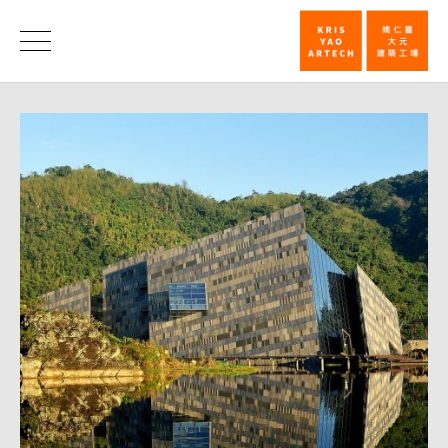
透
视
消
息
设
计
大
赏
2012─
兰
阳
博
物
馆
_