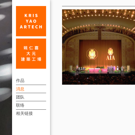
消
息
姚
上
仁
作品
方
消息
喜
連
团队
建
結
联络
筑
選
相关链接
單
师，
于