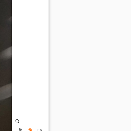
本
月
27
日
在
美
国
芝
加
哥
罗
斯
福
大
学
繁
简
EN