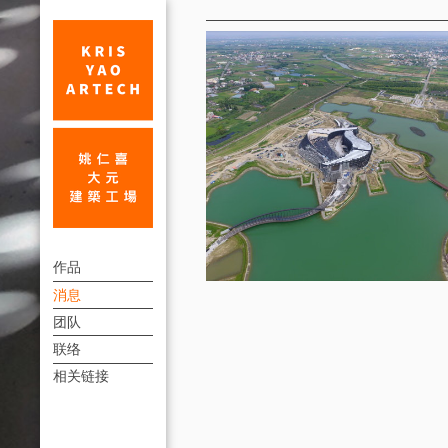
消
息
故
上
宫
作品
方
消息
南
連
团队
院
結
联络
中
選
相关链接
單
外
记