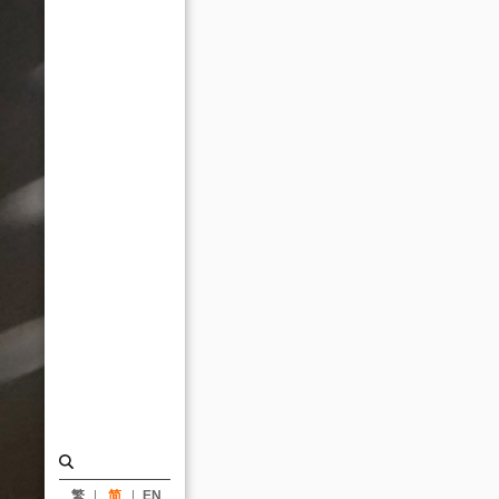
者
会
_
消
息
|
姚
仁
喜
｜
大
元
建
筑
工
繁
简
EN