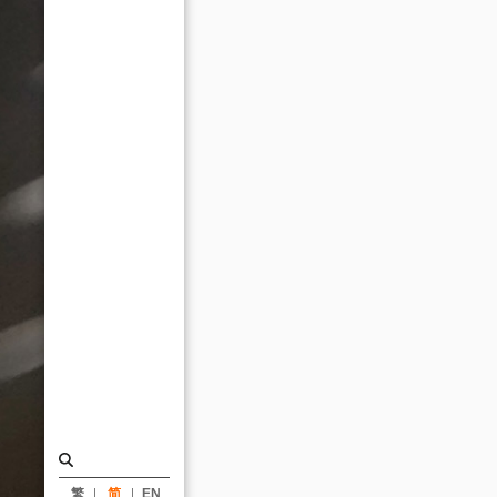
重
庆
大
悦
城，
入
围
The
Plan
Award
2021
决
选
名
单
繁
简
EN