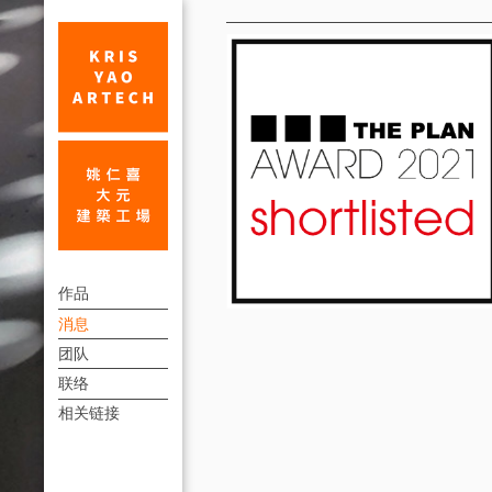
消
息
台
上
北
作品
方
消息
时
連
团队
代
結
联络
寓
選
相关链接
單
所
及