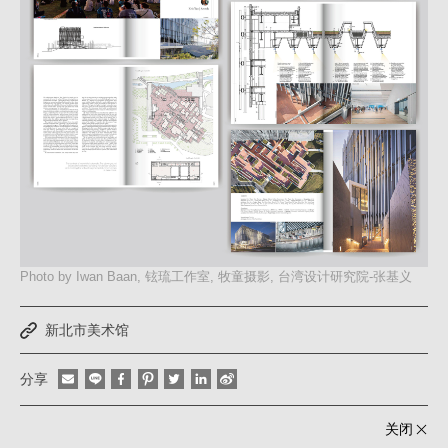
元
建
筑
工
场
Photo by Iwan Baan, 铉琉工作室, 牧童摄影, 台湾设计研究院-张基义
新北市美术馆
分享
关闭