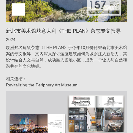
志
专
文
新北市美术馆获意大利《THE PLAN》杂志专文报导
报
2024
导
欧洲知名建筑杂志《THE PLAN》于今年10月份刊登新北市美术馆
_
案的专文报导，文内深入探讨这座建筑如何为城乡注入新活力，其
设计结合人文与自然，成功融入当地小区，成为一个让人与自然和
消
谐共存的文化地标。
息
|
相关连结：
Revitalizing the Periphery Art Museum
姚
仁
喜
｜
大