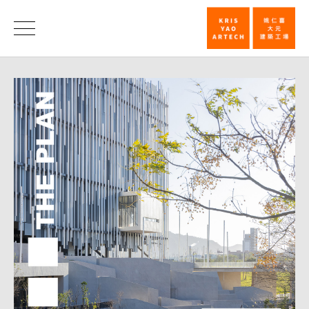
新
北
消
息
市
美
术
馆
获
意
大
利
《THE
PLAN》
杂