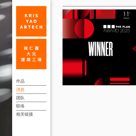
消
息
「新
上
北
作品
方
消息
市
連
团队
美
結
联络
术
選
相关链接
單
馆」
荣