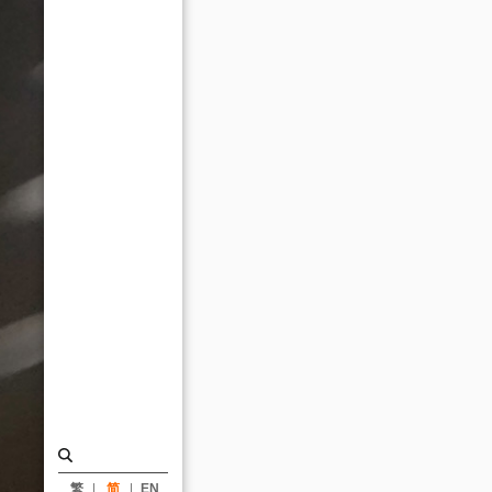
获
义
大
利
THE
PLAN
国
际
设
计
奖
优
胜
_
消
繁
简
EN