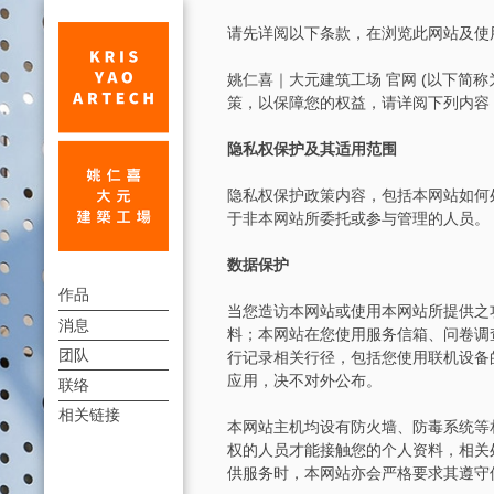
隐
请先详阅以下条款，在浏览此网站及使用
私
姚仁喜｜大元建筑工场 官网 (以下
政
策，以保障您的权益，请详阅下列内容
策
隐私权保护及其适用范围
隐私权保护政策内容，包括本网站如何
于非本网站所委托或参与管理的人员。
隐
数据保护
上
私
作品
当您造访本网站或使用本网站所提供之
方
消息
政
料；本网站在您使用服务信箱、问卷调
連
团队
行记录相关行径，包括您使用联机设备
策
結
应用，决不对外公布。
联络
|
選
相关链接
單
姚
本网站主机均设有防火墙、防毒系统等
权的人员才能接触您的个人资料，相关
仁
供服务时，本网站亦会严格要求其遵守