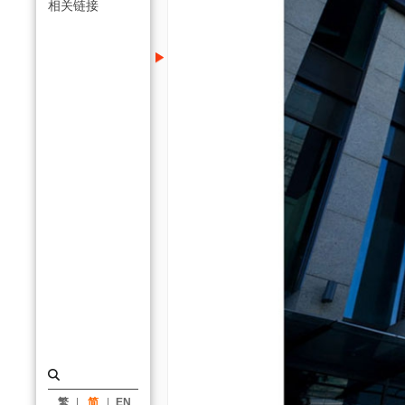
_
相关链接
类
别
|
姚
仁
喜
｜
大
元
建
筑
工
场
繁
简
EN