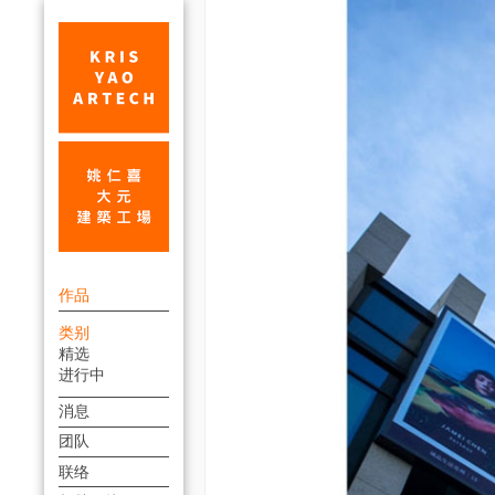
苏
上
州
作品
方
诚
类别
連
精选
品
結
进行中
_
選
消息
單
商
团队
业
联络