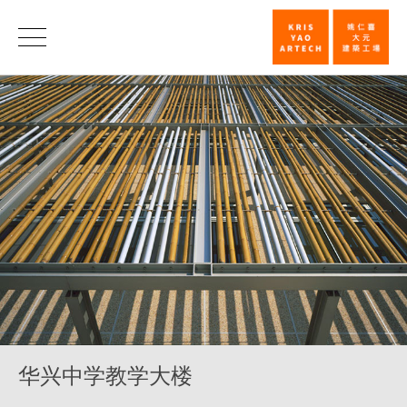
华
兴
中
学
教
学
大
楼
_
教
育
华兴中学教学大楼
_
类