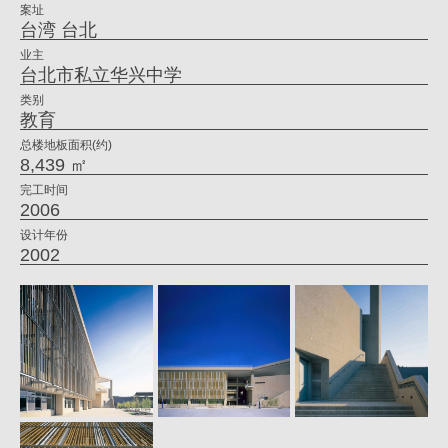
案址
别
台湾 台北
|
业主
台北市私立华兴中学
姚
类别
仁
教育
喜
总楼地板面积(约)
8,439 ㎡
｜
完工时间
大
2006
元
设计年份
2002
建
筑
工
场