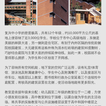
复兴中小学的密度极高，共有12个年级，约10,000平方公尺的基
地上便容纳了近3,000位学生。学校位于市中心高级地段，东侧是
美丽的林荫大道，另一侧则是住宅区。有别于内外区隔的传统前侧
院校园建筑，大元建筑将这栋外饰为清水红砖墙的建筑90度翻转，
巧妙结合庭院与主要大道的持续延伸动线。如此一来，校园就不会
显得那么拥挤，为学生和小区创造了开阔感。
为了容纳所有空间机能，地下室的空间广泛运用，设有礼堂/体育
馆、游泳池及附属健康中心、学生中心及附属餐厅，以及接送区与
停车位。地面层以上教室、图书馆和行政办公室延着三个连续性中
庭配置，将较高的建筑设置在北侧，使活动场地能有更多阳光。
教室是依据年级来分配：幼儿园至二年级的教室位于一二楼，方便
小朋友前往操场，高中教室则位于顶楼，以露台做为学生的主活动
场。将共享的实验教室与公共设施楼层设置于高中和国中楼层之