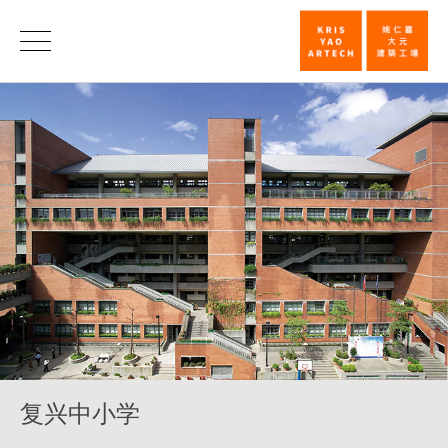
复
兴
中
小
学
_
教
育
_
类
别
复兴中小学
|
姚