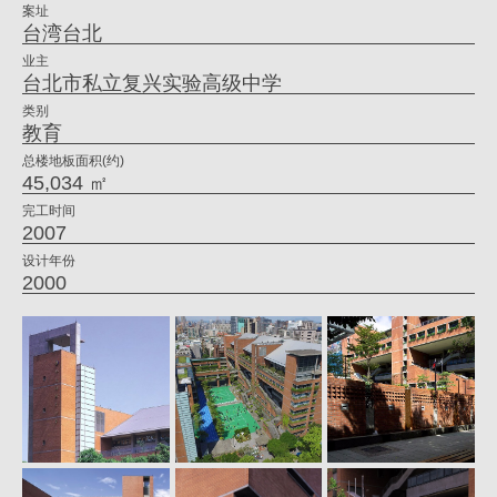
案址
仁
台湾台北
喜
业主
台北市私立复兴实验高级中学
｜
类别
大
教育
元
总楼地板面积(约)
45,034 ㎡
建
完工时间
筑
2007
工
设计年份
2000
场