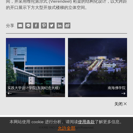
间，并采用维伦第尔式 (Vierendeel) 桁架的结构化设计，以大跨距
的开口展示下方大型开放式楼梯的立体空间。
分享
实践大学设计学院(东闵纪念大楼)
南海佛学院
关闭
本网站使用 cookie 进行分析。请阅读
使用条款
了解更多信息。
隐私政策
允許全部
© KRIS YAO
ARTECH All Right Reserved.