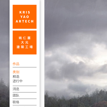
圆
上
通
作品
方
禅
类别
連
精选
院
結
进行中
_
選
消息
單
宗
团队
教
联络