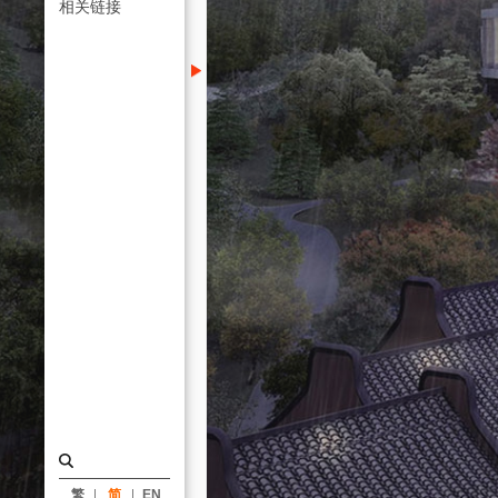
_
相关链接
类
别
|
姚
仁
喜
｜
大
元
建
筑
工
场
繁
简
EN