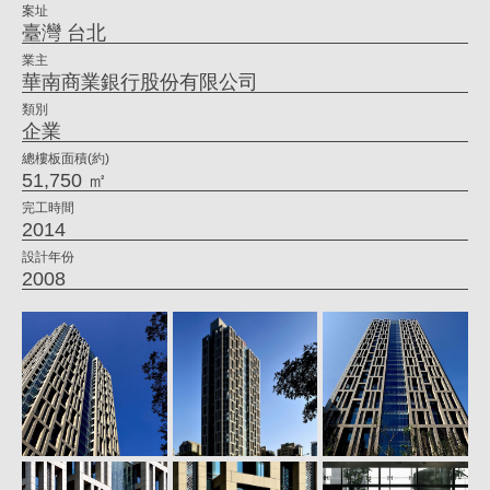
案址
姚
臺灣 台北
仁
業主
華南商業銀行股份有限公司
喜
類別
｜
企業
大
總樓板面積(約)
51,750 ㎡
元
完工時間
建
2014
築
設計年份
2008
工
場