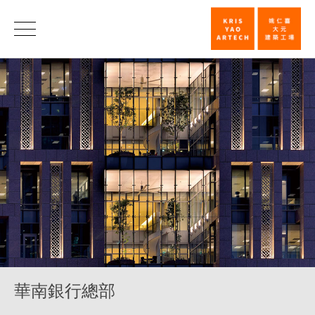
華
南
銀
行
總
部
_
企
業
_
類
華南銀行總部
別
|