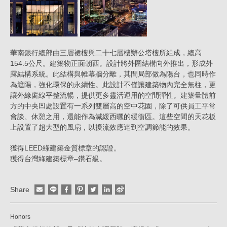
華南銀行總部由三層裙樓與二十七層樓辦公塔樓所組成，總高
154.5公尺。建築物正面朝西。設計將外圍結構向外推出，形成外
露結構系統。此結構與帷幕牆分離，其間局部做為陽台，也同時作
為遮陽，強化環保的永續性。此設計不僅讓建築物內完全無柱，更
讓外緣窗線平整流暢，提供更多靈活運用的空間彈性。建築量體前
方的中央凹處設置有一系列雙層高的空中花園，除了可供員工平常
會談、休憩之用，還能作為減緩西曬的緩衝區。這些空間的天花板
上設置了超大型的風扇，以擾流效應達到空調節能的效果。
獲得LEED綠建築金質標章的認證。
獲得台灣綠建築標章–鑽石級。
Share
Honors