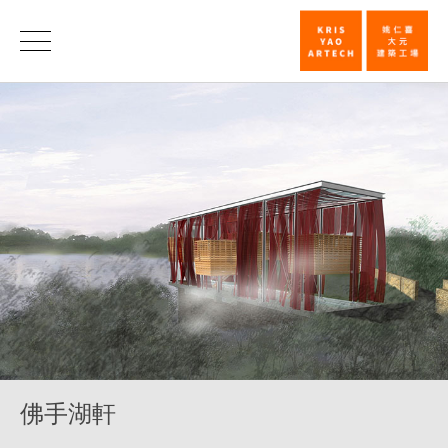
佛
手
湖
軒
_
旅
館
_
類
別
|
佛手湖軒
姚
仁