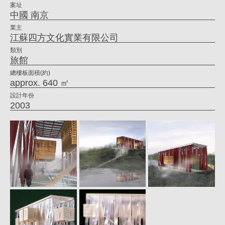
案址
喜
中國 南京
｜
業主
江蘇四方文化實業有限公司
大
類別
元
旅館
建
總樓板面積(約)
approx. 640 ㎡
築
設計年份
工
2003
場