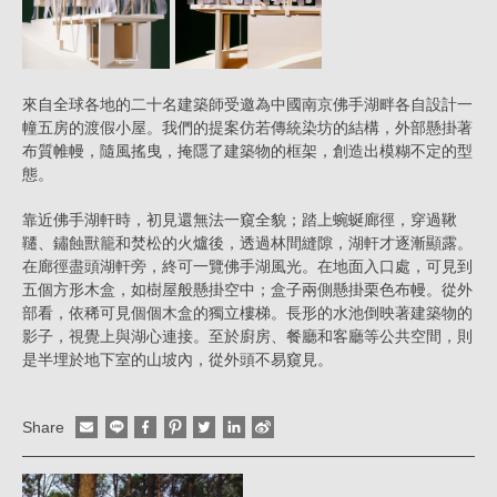
來自全球各地的二十名建築師受邀為中國南京佛手湖畔各自設計一
幢五房的渡假小屋。我們的提案仿若傳統染坊的結構，外部懸掛著
布質帷幔，隨風搖曳，掩隱了建築物的框架，創造出模糊不定的型
態。
靠近佛手湖軒時，初見還無法一窺全貌；踏上蜿蜒廊徑，穿過鞦
韆、鏽蝕獸籠和焚松的火爐後，透過林間縫隙，湖軒才逐漸顯露。
在廊徑盡頭湖軒旁，終可一覽佛手湖風光。在地面入口處，可見到
五個方形木盒，如樹屋般懸掛空中；盒子兩側懸掛栗色布幔。從外
部看，依稀可見個個木盒的獨立樓梯。長形的水池倒映著建築物的
影子，視覺上與湖心連接。至於廚房、餐廳和客廳等公共空間，則
是半埋於地下室的山坡內，從外頭不易窺見。
Share