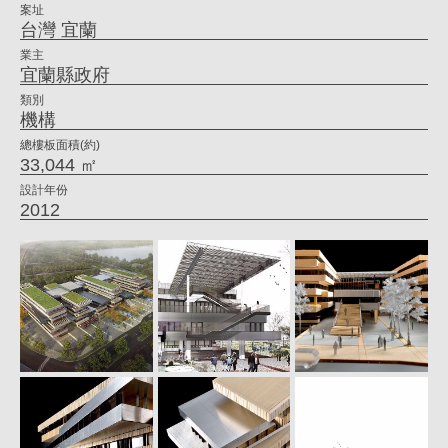
案址
姚
台灣 宜蘭
仁
業主
宜蘭縣政府
喜
類別
｜
機構
大
總樓板面積(約)
33,044 ㎡
元
設計年份
建
2012
築
工
場