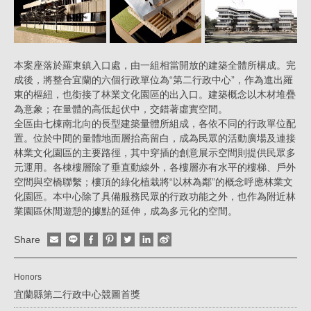
本案座落於羅東鎮入口處，由一組相當開放的建築全體所構成。完
成後，將整合宜蘭的六個行政單位為“第二行政中心”，作為進出羅
東的樞紐，也銜接了林業文化園區的出入口。建築概念以木材堆疊
為意象；在量體的高低起伏中，交錯著虛實空間。
全區由七棟南北向的長型建築量體所組成，各依不同的行政單位配
置。位於中間的量體地面層抬高留白，成為民眾的活動廣場及連接
林業文化園區的主要路徑，其中穿插的創意展示空間則提供民眾多
元運用。各棟樓層除了垂直動線外，各樓層亦有水平的樓梯、戶外
空間與空橋聯繫；樓頂的綠化植栽將“以林為鄰”的概念呼應林業文
化園區。本中心除了具備服務民眾的行政功能之外，也作為附近林
業園區休閒遊憩的據點的延伸，成為多元化的空間。
Share
Honors
宜蘭縣第二行政中心競圖首獎