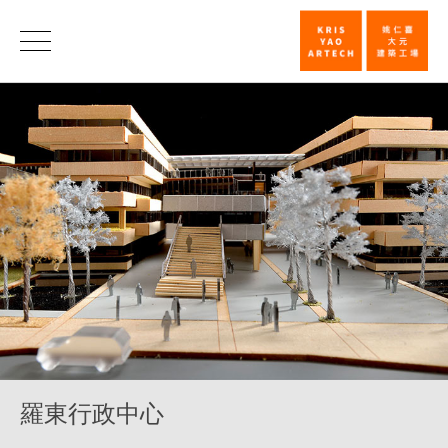
羅
東
行
政
中
心
_
機
構
_
類
羅東行政中心
別
|