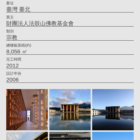
案址
喜
臺灣 臺北
｜
業主
財團法人法鼓山佛教基金會
大
類別
元
宗教
建
總樓板面積(約)
8,056 ㎡
築
完工時間
工
2012
場
設計年份
2006