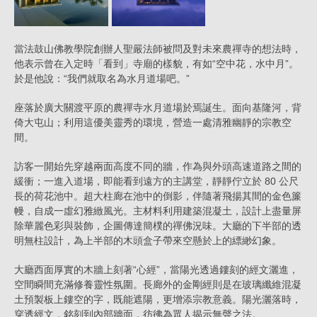
當法鼓山佛教學院創辦人聖嚴法師被問及對未來農禪寺的想法時，
他表示曾在入定時「看到」寺廟的樣貌，有如“空中花，水中月”。
於是他說：“我們就取名為水月道場吧。”
座落於廣大關渡平原的農禪寺水月道場於焉誕生。面向基隆河，背
倚大屯山；利用這優美靈秀的環境，營造一處清雅幽靜的宗教空
間。
訪客一開始先穿越兩面高度不同的牆，作為與外頭高速道路之間的
緩衝；一進入道場，即能看到遠方的主講堂，靜靜佇立於 80 公尺
長的荷花池中。超大柱廊在池中的倒影，伴隨著飛揚其間的金色簾
幔，自成一虛幻雅緻風光。主材料利用建築混凝土，設計上盡量屏
除華麗色彩與裝飾，企圖傳達簡樸的禪佛況味。大廳的下半部的透
明無柱設計，為上半部的木頭盒子帶來空懸於上的縹緲幻象。
大廳西面厚實的木牆上刻著“心經”，當陽光透過鏤刻的經文灑進，
空間瞬間充滿修養靈性氛圍。長廊外的金剛經則是在玻璃纖維混凝
土預製板上鏤空的字，既能遮陽，更增添宗教意義。陽光灑落時，
穿透經文，銘刻到內部牆面，彷彿為眾人揭示無聲之法。