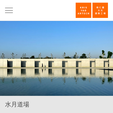
水
月
道
場
_
宗
教
_
類
別
|
水月道場
姚
仁