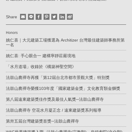
Share
Honors
姚仁喜｜大元建築工場獲選為 Architizer 台灣最佳建築師事務所第
一名
姚仁喜: 手心眼合一 建構寧靜莊嚴境地
「水月道場」收錄於《構築神聖空間》
法鼓山農禪寺再獲「第12屆台北市都市景觀大獎」特別獎
法鼓山農禪寺榮獲103年度「國家建築金獎」文化教育類金獅獎
第八屆遠東建築獎佳作獎及最佳人氣獎─法鼓山農禪寺
法鼓山農禪寺 空花水月凝正念 / 遠東建築獎系列報導
第卅五屆台灣建築獎首獎─法鼓山農禪寺
WAF世界建築獎入圍─法鼓山農禪寺(宗教類)、烏鎮劇院(文化類)