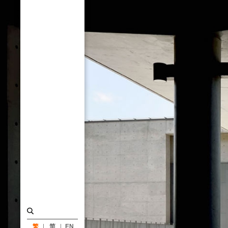
築
工
場
繁
简
EN