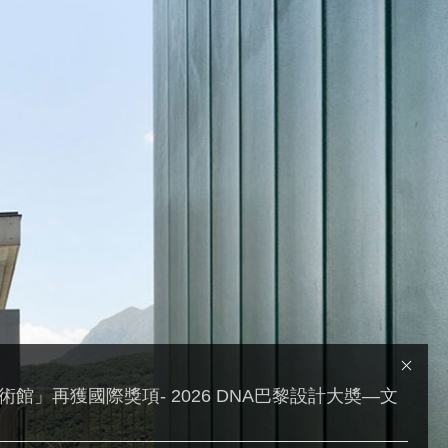
館」再獲國際獎項- 2026 DNA巴黎設計大奬—文