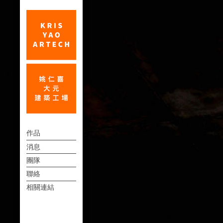
姚
上
仁
作品
方
消息
喜
連
團隊
｜
結
聯絡
大
選
相關連結
單
元
建