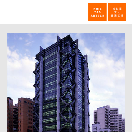
第
廿
榮
譽
一
屆
台
灣
建
築
獎
佳
作
─
大