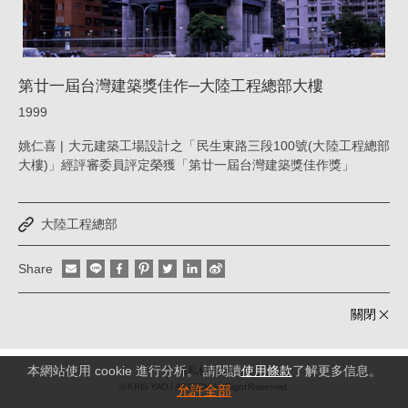
陸
工
程
第廿一屆台灣建築獎佳作─大陸工程總部大樓
總
1999
部
姚仁喜 | 大元建築工場設計之「民生東路三段100號(大陸工程總部
大
大樓)」經評審委員評定榮獲「第廿一屆台灣建築獎佳作獎」
樓
_
大陸工程總部
榮
譽
Share
|
關閉
姚
仁
本網站使用 cookie 進行分析。 請閱讀
使用條款
了解更多信息。
隱私權政策
喜
© KRIS YAO
ARTECH All Right Reserved.
允許全部