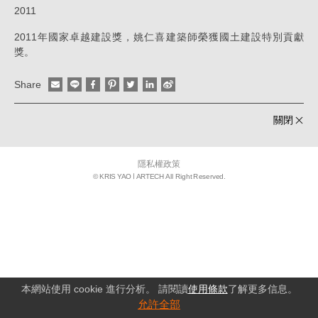
2011
姚
2011年國家卓越建設獎，姚仁喜建築師榮獲國土建設特別貢獻
仁
獎。
喜
｜
Share
大
關閉
元
建
隱私權政策
築
© KRIS YAO
ARTECH All Right Reserved.
工
場
本網站使用 cookie 進行分析。 請閱讀
使用條款
了解更多信息。
允許全部