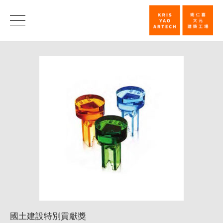
國
土
榮
譽
建
設
特
別
貢
獻
獎
_
榮
譽
國土建設特別貢獻獎
|