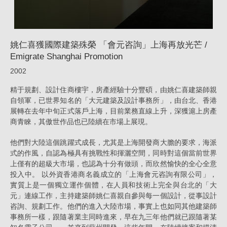
詢」
上
海
姚仁喜獲國際建築殊榮 「會元咨詢」上海再放光芒 /
Emigrate Shanghai Promotion
再
2002
放
光
精于規劃、設計住商樓宇，房產經驗十分豐碩，由姚仁喜建築師親
自領軍，已世界知名的「大元建築及設計事務所」，由台北、香港
芒
展轉在去年中旬正式落戶上海，目前業務直線上升，深獲滬上房產
/
商青睞，其傲世作品也已陸續在市場上展現。
Emigrate
他們對大陸這個跳躍式成長，尤其是上海開發商大膽的要求，海派
Shanghai
式的作風，自認為極具有挑戰性和揮灑空間，同時對這個當前世界
Promotion_
上僅有的超級大市場，也認為十分有做頭，而欣然愉快的全心全意
投入中。 以外資香港商名義成立的「上海會元咨詢有限公司」，
消
實質上是一個獨立運作個體，在人員和技術上完全與台北的「大
息
元」連線工作，主持建築師姚仁喜親自參與每一個設計，從事設計
咨詢、規劃工作。他們的進入大陸市場，事實上也如同其他建築師
|
事務所一樣，跟隨著業主同時進來，早在九三年他們就已跟隨著某