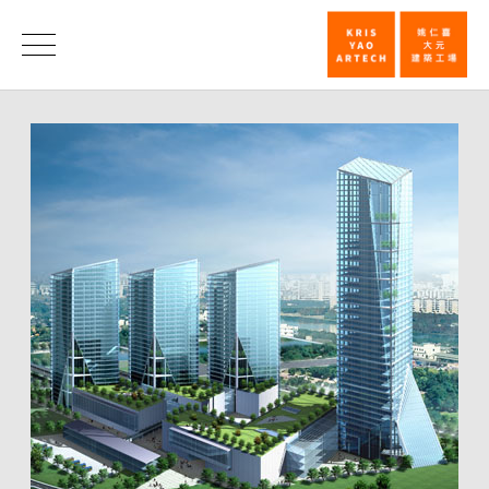
廣
州
消
息
南
沙
商
務
中
心
首
獎
_
消
息