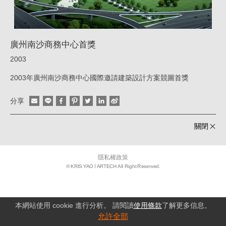
|
姚
仁
廣州南沙商務中心首獎
喜
2003
｜
2003年廣州南沙商務中心國際邀請建築設計方案競圖首獎
大
分享
元
建
關閉
築
工
隱私權政策
場
© KRIS YAO
ARTECH All Right Reserved.
本網站使用 cookie 進行分析。 請閱讀
使用條款
了解更多信息。
允許全部