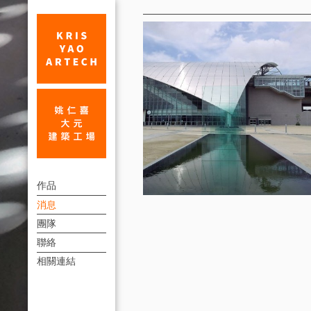
消
息
第
上
六
作品
方
消息
屆
連
團隊
遠
結
聯絡
東
選
相關連結
單
傑
出