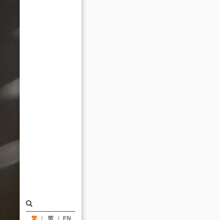
設
計
獎
佳
作
─
台
灣
高
速
鐵
路
新
竹
站
繁
简
EN