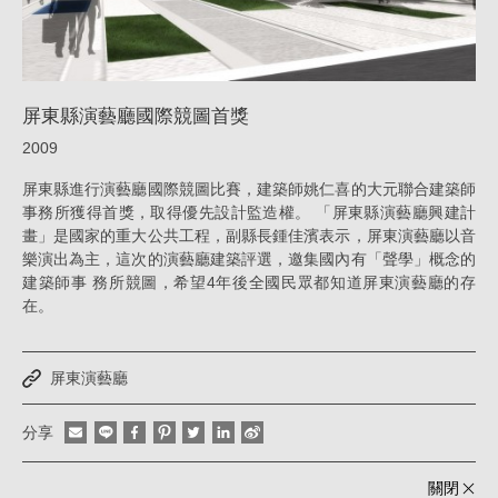
消
息
|
屏東縣演藝廳國際競圖首獎
姚
2009
仁
屏東縣進行演藝廳國際競圖比賽，建築師姚仁喜的大元聯合建築師
喜
事務所獲得首獎，取得優先設計監造權。 「屏東縣演藝廳興建計
｜
畫」是國家的重大公共工程，副縣長鍾佳濱表示，屏東演藝廳以音
大
樂演出為主，這次的演藝廳建築評選，邀集國內有「聲學」概念的
建築師事 務所競圖，希望4年後全國民眾都知道屏東演藝廳的存
元
在。
建
築
屏東演藝廳
工
場
分享
關閉