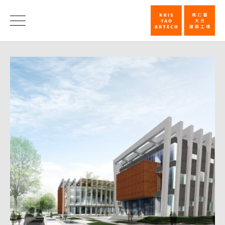
屏
東
消
息
縣
演
藝
廳
國
際
競
圖
首
獎
_