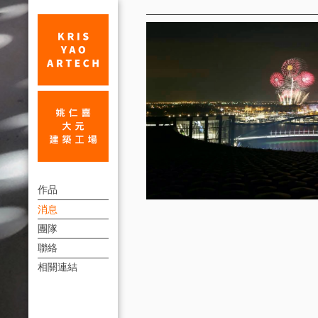
消
息
故
上
宮
作品
方
消息
南
連
團隊
院
結
聯絡
12
選
相關連結
單
月
27