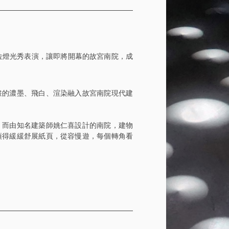
位燈光秀表演，讓即將開幕的故宮南院，成
畫的濃墨、飛白、渲染融入故宮南院現代建
，而由知名建築師姚仁喜設計的南院，建物
須得緩緩舒展紙頁，從容慢遊，每個轉角看