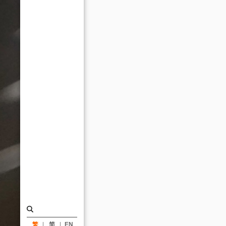
日
點
燈，
12
月
28
日
起
試
營
運
_
消
息
|
繁
简
EN