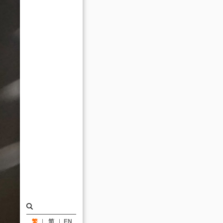
圍-
法
鼓
文
理
學
院
(高
等
教
育
類)_
消
息
|
繁
简
EN