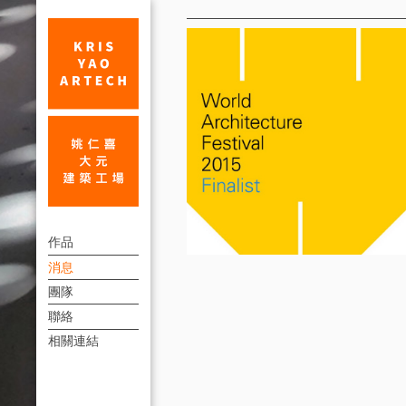
消
息
WAF
上
世
作品
方
消息
界
連
團隊
建
結
聯絡
築
選
相關連結
單
獎
入