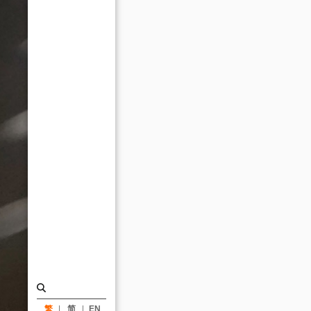
要
讓
民
眾
驕
傲
/
中
國
時
報
_
消
息
|
繁
简
EN