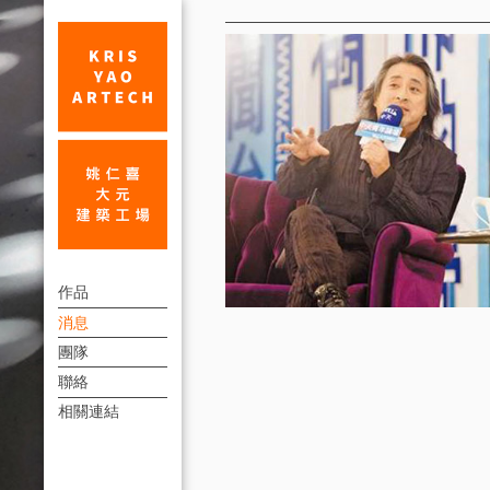
消
息
姚
上
仁
作品
方
消息
喜：
連
團隊
公
結
聯絡
共
選
相關連結
單
建
築