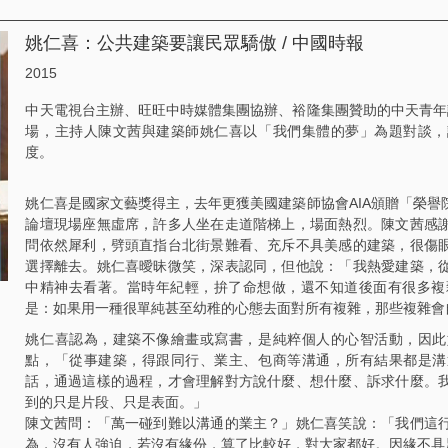
姚仁喜：公共建築要讓民眾驕傲 / 中國時報
2015
中天電視台主辦、旺旺中時媒體集團協辦、裕隆集團贊助的中天青年
場，主持人陳文茜與建築師姚仁喜以「我們集體的夢」為題對談，
度。
姚仁喜是國家文藝獎得主，去年更獲美國建築師協會AIA頒贈「榮
論壇現場座無虛席，許多人坐在走道階梯上，場面熱烈。陳文茜感
問依然犀利，劈頭直指台北街景難看、充斥不具美感的建築，很傷
選擇離去。姚仁喜曖昧微笑，深表認同，但他說：「我熱愛建築，
中精神去看著。當時年紀輕，拚了命想做，還不知道後面有很多複
是：如果用一種很單純甚至幼稚的心態去面對所有複雜，那些複雜會
姚仁喜認為，建築不像繪畫或寫書，是純粹個人的心智活動，因此
點，「從事建築，得跟同行、業主、包商等溝通，所有結果都是溝
話，通過這樣的過程，才會理解對方說什麼、想什麼、訴求什麼。
到的只是片段、只是表面。」
陳文茜問：「萬一碰到難以溝通的業主？」姚仁喜笑說：「我們這
為，沒有人強迫，若沒有緣份，算了比較好，對大家都好。因緣不具