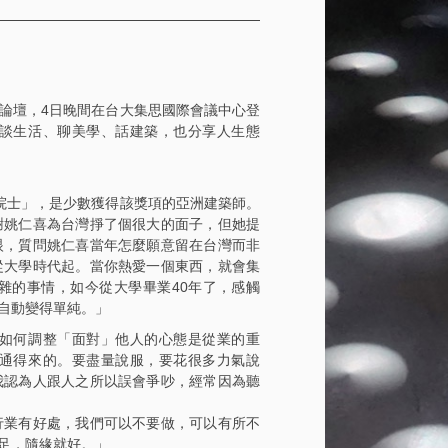
論壇，4日晚間在台大集思國際會議中心登
談生活、聊美學、話建築，也分享人生態
譽院士」，是少數獲得該獎項的亞洲建築師。
謝姚仁喜為台灣掙了個很大的面子，但她提
眼，質問姚仁喜當年怎麼願意留在台灣而非
從大學時代起。當你熱愛一個東西，就會集
雜的事情，如今從大學畢業40年了，感觸
自動變得單純。」
如何調整「面對」他人的心態是從業的重
通得來的。要盡量說服，要花很多力氣說
我認為人跟人之所以誤會爭吵，經常因為聽
行業有好處，我們可以不要做，可以有所不
足，隨緣就好。」