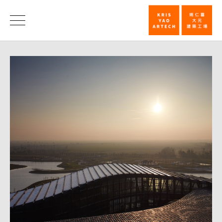
故
宮
消
息
南
院
–
獲
台
灣
建
築
獎
佳
作