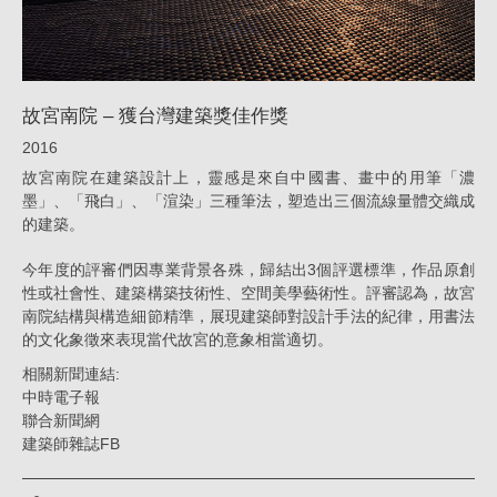
獎
_
消
故宮南院 – 獲台灣建築獎佳作獎
息
2016
|
故宮南院在建築設計上，靈感是來自中國書、畫中的用筆「濃
姚
墨」、「飛白」、「渲染」三種筆法，塑造出三個流線量體交織成
的建築。
仁
喜
今年度的評審們因專業背景各殊，歸結出3個評選標準，作品原創
｜
性或社會性、建築構築技術性、空間美學藝術性。評審認為，故宮
南院結構與構造細節精準，展現建築師對設計手法的紀律，用書法
大
的文化象徵來表現當代故宮的意象相當適切。
元
相關新聞連結:
建
中時電子報
聯合新聞網
築
建築師雜誌FB
工