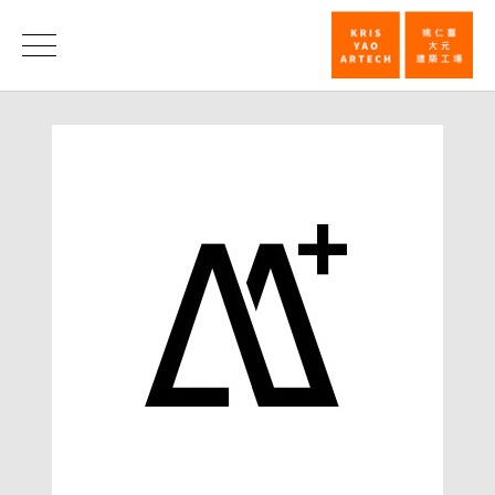
「高
鐵
消
息
彰
化
站」
獲
提
名
2016
年
A+
建
築