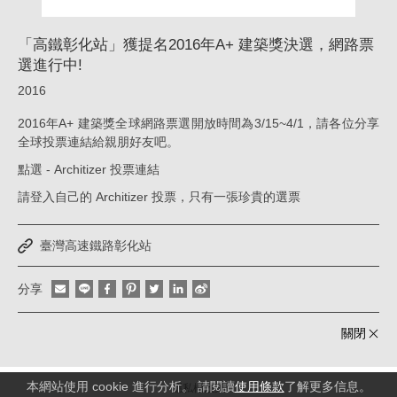
獎
「高鐵彰化站」獲提名2016年A+ 建築獎決選，網路票
決
選進行中!
選，
2016
網
2016年A+ 建築獎全球網路票選開放時間為3/15~4/1，請各位分享
路
全球投票連結給親朋好友吧。
票
點選 - Architizer 投票連結
選
請登入自己的 Architizer 投票，只有一張珍貴的選票
進
行
臺灣高速鐵路彰化站
中!_
消
分享
息
關閉
|
姚
本網站使用 cookie 進行分析。 請閱讀
使用條款
了解更多信息。
隱私權政策