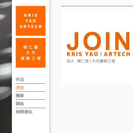
消
息
優
上
秀
作品
方
消息
設
連
團隊
計
結
聯絡
人
選
相關連結
單
才‧
全