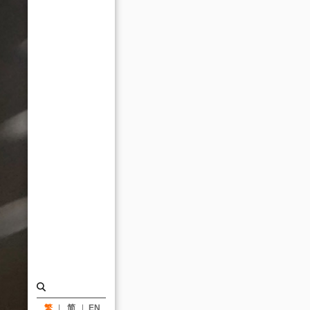
球
招
募
中
_
消
息
|
姚
仁
喜
｜
大
元
建
繁
简
EN