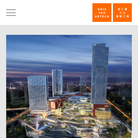
重
慶
消
息
大
悅
城
獲
2020
年
度
城
市
發
展