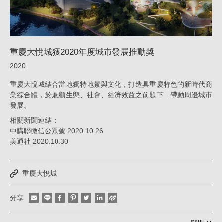
推
動
奬
重慶大悅城獲2020年度城市發展推動奬
_
2020
消
重慶大悅城結合當地獨特地景與文化，打造具重慶特色的新時代商
息
業綜合體，於兼顧生態、社會、經濟效益之前題下，帶動周邊城市
|
發展。
姚
相關新聞連結：
仁
中購聯微信公眾號 2020.10.26
美通社 2020.10.30
喜
｜
重慶大悅城
大
元
分享
建