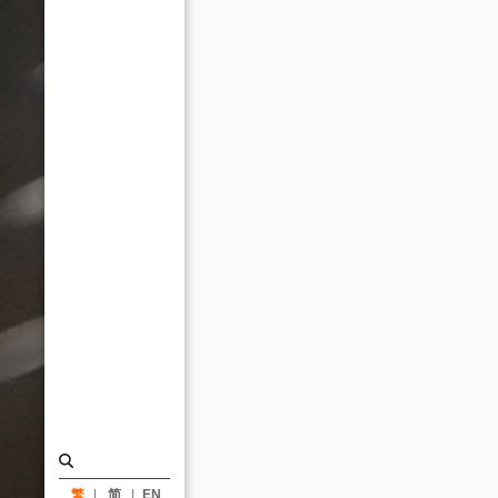
祿、
姚
仁
喜、
姚
仁
恭
談
設
計
理
念
_
消
息
繁
简
EN