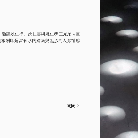
題，邀請姚仁祿、姚仁喜與姚仁恭三兄弟同臺
的報酬即是當有形的建築與無形的人類情感
關閉