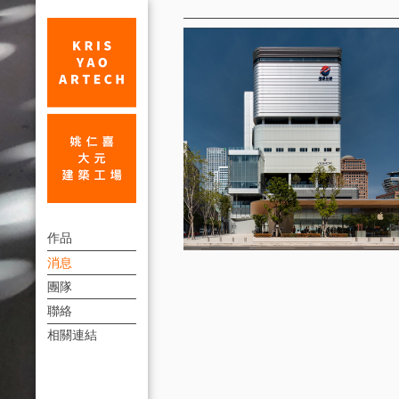
消
息
臆
上
測
作品
方
消息
與
連
團隊
前
結
聯絡
瞻，
選
相關連結
單
姚
仁